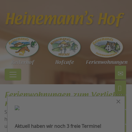
Reiterhof
Hofcafe
Ferien­wohnungen
Ferienwohnungen zum Verlieben
×
mitten im Sauerland
Sie sollen es hier ganz besonders schön haben. Darum
haben wir alle Ferienwohnungen besonders liebevoll
Aktuell haben wir noch 3 freie Termine!
und kinderfreundlich eingerichtet.