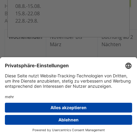
08.8.-15.08.
Hier finden Sie hilfreiche Tipps für eine schnelle
15.8.-22.08
Buchung: Bitte beachten Sie, dass sonntags keine
22.8.-29.8.
Anreise möglich ist.
Wochenenden
November bis
Buchung ab 2
März
Nächten
Ponytraum
Mai, Juni und
Buchung ab 4
Hier erfahren
September
Nächten
Sie mehr
Schulferien
Juli und August
Buchungen für
NRW
oder 14 Nächte
möglich
Wechseltag all
Ferienwohnun
am Hof: Samst