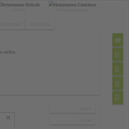
Hofcafe
Ferien­wohnungen
Sonneneck
Pauschalen
 stellen.
Anfahrt
×
Kontakt