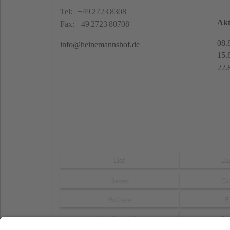
Tel: +49 2723 8308
Akt
Fax: +49 2723 80708
08.
info@heinemannshof.de
15.
22.
Hof
Da
Reiten
Da
Hoftiere
F
Ausflugsziele
Re