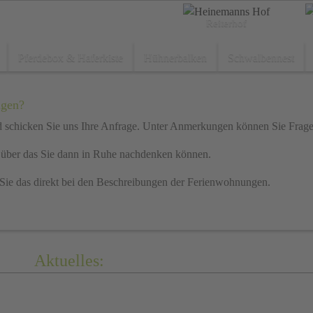
Reiterhof
Pferdebox & Haferkiste
Hühnerbalken
Schwalbennest
ngen?
d schicken Sie uns Ihre Anfrage. Unter Anmerkungen können Sie Fragen
 über das Sie dann in Ruhe nachdenken können.
 Sie das direkt bei den Beschreibungen der Ferienwohnungen.
Aktuelles:
Hofcafé
Mi bis Sa 14 - 18 Uhr