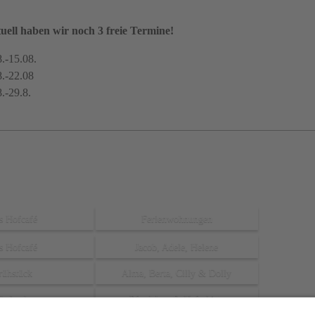
So 12 - 18 Uhr
Mo/Di ist das Hofcafé geschlossen!
uell haben wir noch 3 freie Termine!
Frühstücksbuffet
8.-15.08.
8.-22.08
Mi und So 9 - 11:30 Uhr mit Voranmeldung
8.-29.8.
24. - 26. Dezember geschlossen
s Hofcafé
Ferienwohnungen
s Hofcafé
Jacob, Adele, Helene
rühstück
Alma, Berta, Cilly & Dolly
ibekuchen
Pferdebox & Haferkiste