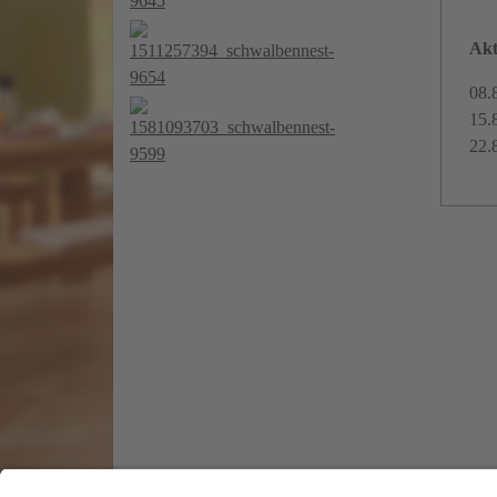
Akt
08.
15.
22.