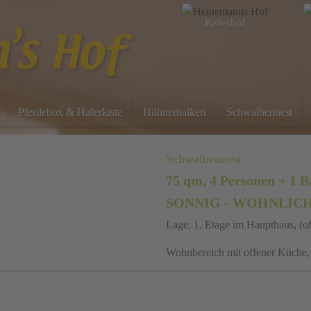
Reiterhof
Pferdebox & Haferkiste
Hühnerbalken
Schwalbennest
Schwalbennest
75 qm, 4 Personen + 1 B
SONNIG - WOHNLICH
Lage: 1. Etage im Haupthaus, (
Wohnbereich mit offener Küche, 
1 Doppelzimmer (1 x 2,00m x 2,
Einzelzimmer mit Kinderbett (1 