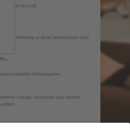
rtenmöbeln und Grill
en, ob die Wohnung zu Ihrem Wunschdatum noch
en:
en...
nseren kompletten Belegungsplan.
rbindliche Anfrage. Sie können auch mehrere
stellen: