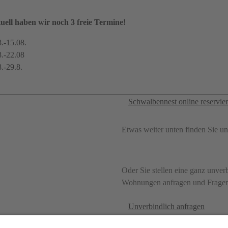
Südbalkon mit Blick ins Tal, Ga
uell haben wir noch 3 freie Termine!
8.-15.08.
Wohnung frei?
8.-22.08
Hier können Sie direkt nachseh
8.-29.8.
verfügbar ist und sofort reservier
Schwalbennest online reservier
Etwas weiter unten finden Sie u
Oder Sie stellen eine ganz unve
Wohnungen anfragen und Fragen 
Unverbindlich anfragen