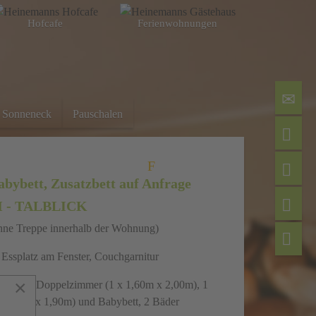
Hofcafe
Ferien­wohnungen
Sonneneck
Pauschalen
F
abybett, Zusatzbett auf Anfrage
 - TALBLICK
ohne Treppe innerhalb der Wohnung)
Essplatz am Fenster, Couchgarnitur
×
00m), 1 Doppelzimmer (1 x 1,60m x 2,00m), 1
x 0,90m x 1,90m) und Babybett, 2 Bäder