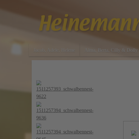
Jacob, Adele, Helene
Alma, Berta, Cilly & Dolly